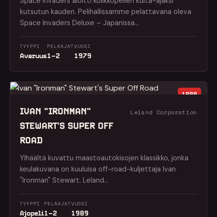
Space Invaders aloitti kolikkopelien kulta-ajaksi
kutsutun kauden. Pelihallissamme pelattavana oleva
Space Invaders Deluxe – Japanissa…
TYYPPI
PELAAJAT
VUOSI
Avaruus
1–2
1979
1989
IVAN "IRONMAN"
Leland Corporation
STEWART'S SUPER OFF
ROAD
Ylhäältä kuvattu maastoautokisojen klassikko, jonka
keulakuvana on kuuluisa off-road-kuljettaja Ivan
"Ironman" Stewart. Leland…
TYYPPI
PELAAJAT
VUOSI
Ajopeli
1–2
1989