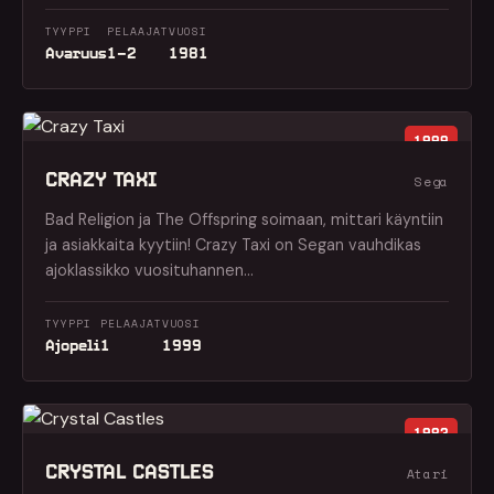
TYYPPI
PELAAJAT
VUOSI
Avaruus
1–2
1981
1999
CRAZY TAXI
Sega
Bad Religion ja The Offspring soimaan, mittari käyntiin
ja asiakkaita kyytiin! Crazy Taxi on Segan vauhdikas
ajoklassikko vuosituhannen…
TYYPPI
PELAAJAT
VUOSI
Ajopeli
1
1999
1983
CRYSTAL CASTLES
Atari