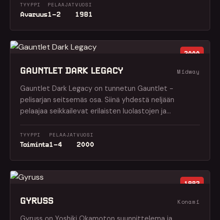
TYYPPI
PELAAJAT
VUOSI
Avaruus
1–2
1981
2000
GAUNTLET DARK LEGACY
Midway
Gauntlet Dark Legacy on tunnetun Gauntlet -
pelisarjan seitsemäs osa. Siinä yhdestä neljään
pelaajaa seikkailevat erilaisten luolastojen ja…
TYYPPI
PELAAJAT
VUOSI
Toiminta
1–4
2000
1983
GYRUSS
Konami
Gyruss on Yoshiki Okamoton suunnittelema ja