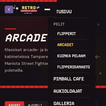
ETUSIVU
PELIT
ARCADE-PELIT
FLIPPERIT
ARCADET
Klassiset arcade- ja kolikkopelit alkuperäisissä
KUINKA PELAAN
kabineteissa Tampereen Särkänniemessä – Pac-
Manista Street Fighteriin. Kaikki pelit toimivat
FLIPPERISANASTO
poleteilla.
PINBALL CAFE
AUKIOLOAJAT
GALLERIA
KAIKKI
AJOPELI
AVARUUS
LABYRINTTI