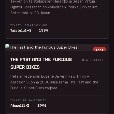
Tekken on taistelupelien klassikko ja Segan Virtua
Fighter -pelisarjan arkkivihollinen. Pelin suunnitellut
Seiichi Ishii oli 90-luvun…
TYYPPI
PELAAJAT
VUOSI
Taistelu
1–2
1994
2006
THE FAST AND THE FURIOUS
Raw Thrills
SUPER BIKES
Pelialan legendan Eugene Jarvisin Raw Thrills -
pelitalon vuonna 2006 julkaisema The Fast and the
Furious: Super Bikes tarjoaa…
TYYPPI
PELAAJAT
VUOSI
Ajopeli
1-2
2006