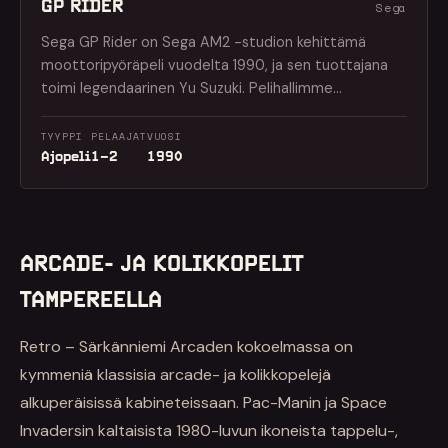
GP RIDER
Sega
Sega GP Rider on Sega AM2 -studion kehittämä
moottoripyöräpeli vuodelta 1990, ja sen tuottajana
toimi legendaarinen Yu Suzuki. Pelihallimme…
TYYPPI
PELAAJAT
VUOSI
Ajopeli
1–2
1990
ARCADE- JA KOLIKKOPELIT
TAMPEREELLA
Retro – Särkänniemi Arcaden kokoelmassa on
kymmeniä klassisia arcade- ja kolikkopelejä
alkuperäisissä kabineteissaan. Pac-Manin ja Space
Invadersin kaltaisista 1980-luvun ikoneista tappelu-,