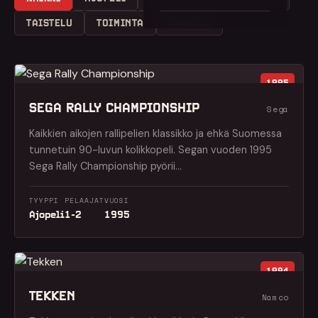
TAISTELU
TOIMINTA
URHEILU
1995
SEGA RALLY CHAMPIONSHIP
Sega
Kaikkien aikojen rallipelien klassikko ja ehkä Suomessa
tunnetuin 90-luvun kolikkopeli. Segan vuoden 1995
Sega Rally Championship pyörii…
TYYPPI
PELAAJAT
VUOSI
Ajopeli
1-2
1995
1994
TEKKEN
Namco