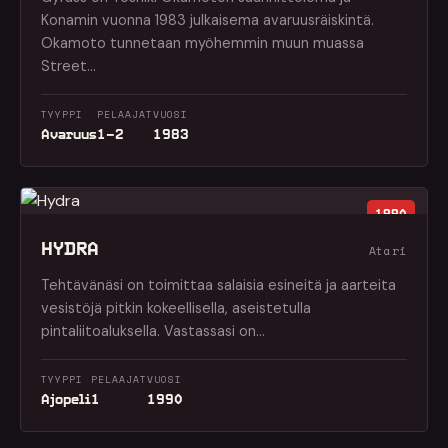
Konamin vuonna 1983 julkaisema avaruusräiskintä.
Okamoto tunnetaan myöhemmin muun muassa
Street…
TYYPPI
PELAAJAT
VUOSI
Avaruus
1–2
1983
1990
HYDRA
Atari
Tehtävänäsi on toimittaa salaisia esineitä ja aarteita
vesistöjä pitkin kokeellisella, aseistetulla
pintaliitoaluksella. Vastassasi on…
TYYPPI
PELAAJAT
VUOSI
Ajopeli
1
1990