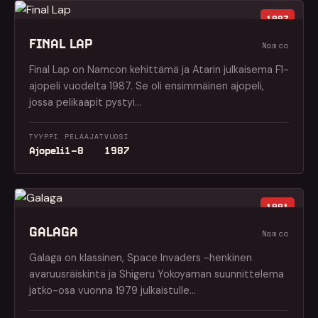
1987
FINAL LAP
Namco
Final Lap on Namcon kehittämä ja Atarin julkaisema F1-
ajopeli vuodelta 1987. Se oli ensimmäinen ajopeli,
jossa pelikaapit pystyi…
TYYPPI
PELAAJAT
VUOSI
Ajopeli
1–8
1987
1981
GALAGA
Namco
Galaga on klassinen, Space Invaders -henkinen
avaruusräiskintä ja Shigeru Yokoyaman suunnittelema
jatko-osa vuonna 1979 julkaistulle…