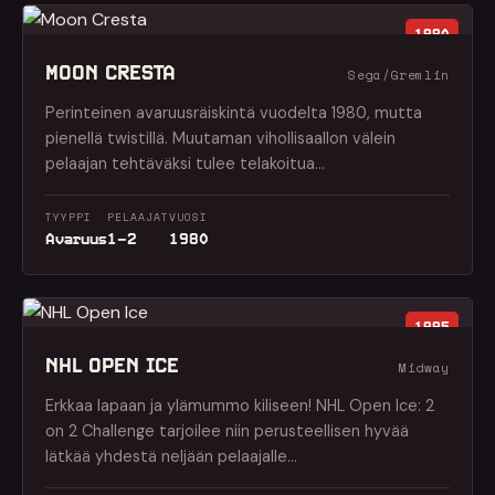
1980
MOON CRESTA
Sega/Gremlin
Perinteinen avaruusräiskintä vuodelta 1980, mutta
pienellä twistillä. Muutaman vihollisaallon välein
pelaajan tehtäväksi tulee telakoitua…
TYYPPI
PELAAJAT
VUOSI
Avaruus
1–2
1980
1995
NHL OPEN ICE
Midway
Erkkaa lapaan ja ylämummo kiliseen! NHL Open Ice: 2
on 2 Challenge tarjoilee niin perusteellisen hyvää
lätkää yhdestä neljään pelaajalle…