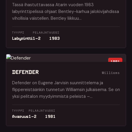
Tässä ihastuttavassa Atarin vuoden 1983
labyrinttipelissä ohjaat Bentley-karhua jalokivijahdissa
vihollisia väistellen. Bentley liikkuu…
TYYPPI
PELAAJAT
VUOSI
Labyrintti
1–2
1983
1981
DEFENDER
Williams
Defender on Eugene Jarvisin suunnittelema ja
flippereistäänkin tunnetun Williamsin julkaisema. Se on
yksi pelitalon myydyimmistä peleistä –…
TYYPPI
PELAAJAT
VUOSI
Avaruus
1–2
1981