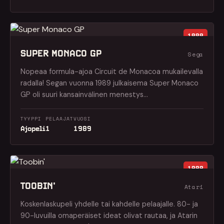
1989
SUPER MONACO GP
Sega
Nopeaa formula-ajoa Circuit de Monacoa mukailevalla
radalla! Segan vuonna 1989 julkaisema Super Monaco
GP oli suuri kansainvälinen menestys…
TYYPPI
PELAAJAT
VUOSI
Ajopeli
1
1989
1988
TOOBIN'
Atari
Koskenlaskupeli yhdelle tai kahdelle pelaajalle. 80- ja
90-luvuilla omaperäiset ideat olivat rautaa, ja Atarin