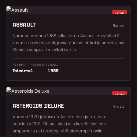
1988
ASSAULT
Namco
Namcon vuonna 1988 julkaisema Assault on ylhäältä
kuvattu toimintapeli, jossa puolustat kotiplaneettaasi
Maasta saapuvilta valloittajilta.…
TYYPPI
PELAAJAT
VUOSI
Toiminta
1
1988
1981
ASTEROIDS DELUXE
Atari
Vuonna 1979 julkaistun Asteroidsin jatko-osa
vuodelta 1981. Ohjaat alusta ja keräät pisteitä
ampumalla asteroideja yhä pienempiin osiin…