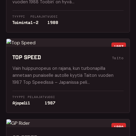
vuoden 1988 Toobin' on hyvä…
TYYPPI
PELAAJAT
VUOSI
Toiminta
1–2
1988
1987
TOP SPEED
Taito
Vain huippunopeus on rajana, kun turbonapilla
annetaan punaiselle autolle kyytiä Taiton vuoden
1987 Top Speedissä – Japanissa peli…
TYYPPI
PELAAJAT
VUOSI
Ajopeli
1
1987
1990