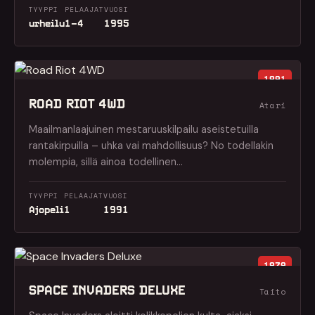
TYYPPI
PELAAJAT
VUOSI
urheilu
1–4
1995
1991
ROAD RIOT 4WD
Atari
Maailmanlaajuinen mestaruuskilpailu aseistetuilla
rantakirpuilla – uhka vai mahdollisuus? No todellakin
molempia, sillä ainoa todellinen…
TYYPPI
PELAAJAT
VUOSI
Ajopeli
1
1991
1979
SPACE INVADERS DELUXE
Taito