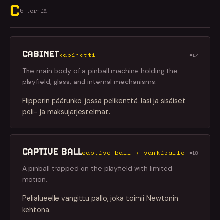
C
5 termiä
CABINET
kabinetti
#17
The main body of a pinball machine holding the
playfield, glass, and internal mechanisms.
Flipperin päärunko, jossa pelikenttä, lasi ja sisäiset
peli- ja maksujärjestelmät.
CAPTIVE BALL
captive ball / vankipallo
#18
A pinball trapped on the playfield with limited
motion.
Pelialueelle vangittu pallo, joka toimii Newtonin
kehtona.