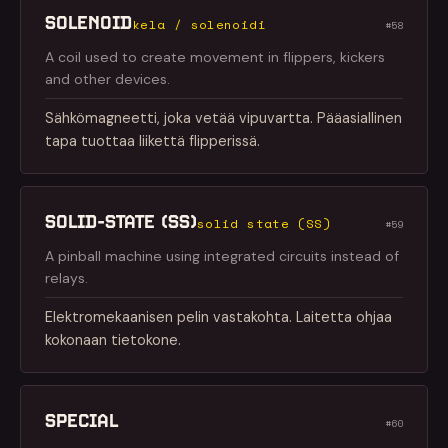
SOLENOID
kela / solenoidi
#58
A coil used to create movement in flippers, kickers
and other devices.
Sähkömagneetti, joka vetää vipuvartta. Pääasiallinen
tapa tuottaa liikettä flipperissä.
SOLID-STATE (SS)
solid state (SS)
#59
A pinball machine using integrated circuits instead of
relays.
Elektromekaanisen pelin vastakohta. Laitetta ohjaa
kokonaan tietokone.
SPECIAL
#60