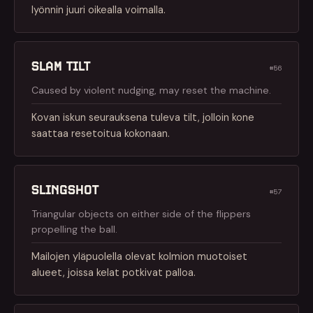
lyönnin juuri oikealla voimalla.
SLAM TILT
#56
Caused by violent nudging, may reset the machine.
Kovan iskun seurauksena tuleva tilt, jolloin kone
saattaa resetoitua kokonaan.
SLINGSHOT
#57
Triangular objects on either side of the flippers
propelling the ball.
Mailojen yläpuolella olevat kolmion muotoiset
alueet, joissa kelat potkivat palloa.