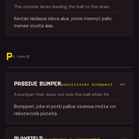
The outside lanes leading the ball to the drain.
Kentän laidassa oleva alue, jonne mennyt pallo
menee sivulta alas.
P
4 termiä
PASSIVE BUMPER
passiivinen bumpperi
#46
A bumper that does not kick the ball when hit.
Bumpperi, joka ei potki palloa osuessa mutta voi
rekisteröidä pisteitä.
PLAYFIELD