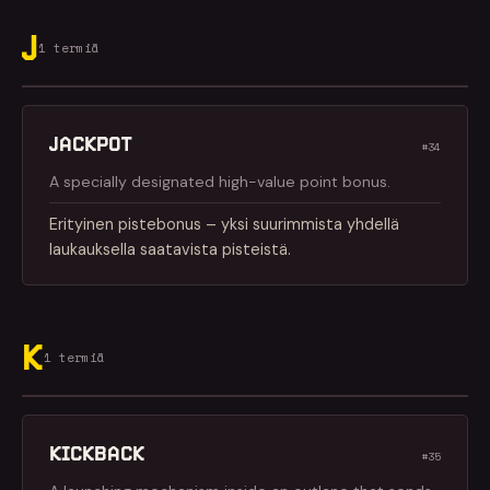
J
1 termiä
JACKPOT
#34
A specially designated high-value point bonus.
Erityinen pistebonus – yksi suurimmista yhdellä
laukauksella saatavista pisteistä.
K
1 termiä
KICKBACK
#35