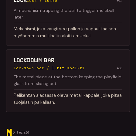
lock / lukko
#37
A mechanism trapping the ball to trigger multiball
later.
Mekanismi, joka vangitsee pallon ja vapauttaa sen
myöhemmin multiballin aloittamiseksi.
LOCKDOWN BAR
lockdown bar / lukituspalkki
#38
The metal piece at the bottom keeping the playfield
glass from sliding out.
Pelikentän alaosassa oleva metallikappale, joka pitää
suojalasin paikallaan.
M
5 termiä