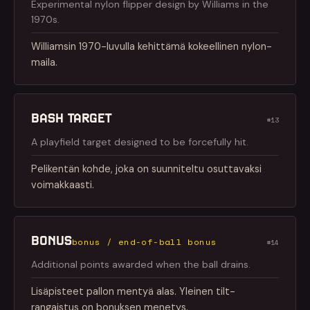
Experimental nylon flipper design by Williams in the
1970s.
Williamsin 1970-luvulla kehittämä kokeellinen nylon-
maila.
BASH TARGET
#13
A playfield target designed to be forcefully hit.
Pelikentän kohde, joka on suunniteltu osuttavaksi
voimakkaasti.
BONUS
bonus / end-of-ball bonus
#14
Additional points awarded when the ball drains.
Lisäpisteet pallon mentyä alas. Yleinen tilt-
rangaistus on bonuksen menetys.