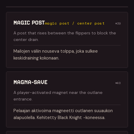
MAGIC POST
magic post / center post
#39
A post that rises between the flippers to block the
center drain.
Mailojen väliin nouseva tolppa, joka sulkee
keskidraining kokonaan.
MAGNA-SAVE
#40
A player-activated magnet near the outlane
entrance.
Pelaajan aktivoima magneetti outlanen suuaukon
alapuolella. Kehitetty Black Knight -koneessa.