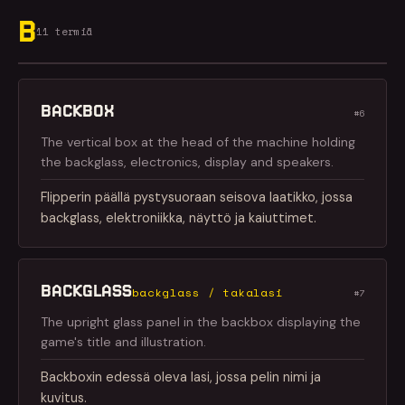
B
11 termiä
BACKBOX
#6
The vertical box at the head of the machine holding
the backglass, electronics, display and speakers.
Flipperin päällä pystysuoraan seisova laatikko, jossa
backglass, elektroniikka, näyttö ja kaiuttimet.
BACKGLASS
backglass / takalasi
#7
The upright glass panel in the backbox displaying the
game's title and illustration.
Backboxin edessä oleva lasi, jossa pelin nimi ja
kuvitus.