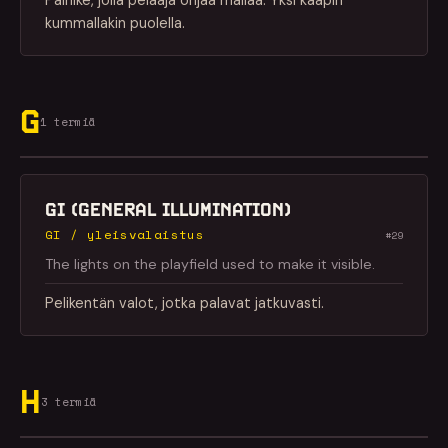
Painike, jolla pelaaja ohjaa mailaa. Yksi kaapin
kummallakin puolella.
G
1 termiä
GI (GENERAL ILLUMINATION)
GI / yleisvalaistus
#29
The lights on the playfield used to make it visible.
Pelikentän valot, jotka palavat jatkuvasti.
H
3 termiä