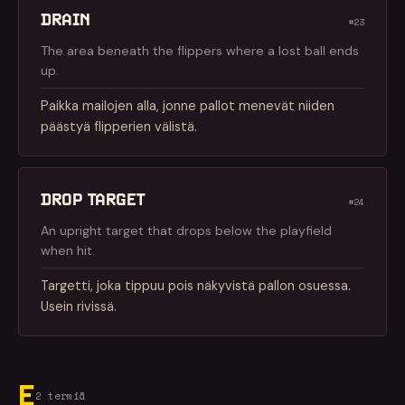
DRAIN
#23
The area beneath the flippers where a lost ball ends
up.
Paikka mailojen alla, jonne pallot menevät niiden
päästyä flipperien välistä.
DROP TARGET
#24
An upright target that drops below the playfield
when hit.
Targetti, joka tippuu pois näkyvistä pallon osuessa.
Usein rivissä.
E
2 termiä