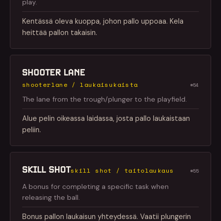
play.
Kentässä oleva kuoppa, johon pallo uppoaa. Kela
heittää pallon takaisin.
SHOOTER LANE
shooterlane / laukaisukaista
#54
The lane from the trough/plunger to the playfield.
Alue pelin oikeassa laidassa, josta pallo laukaistaan
peliin.
SKILL SHOT
skill shot / taitolaukaus
#55
A bonus for completing a specific task when
releasing the ball.
Bonus pallon laukaisun yhteydessä. Vaatii plungerin