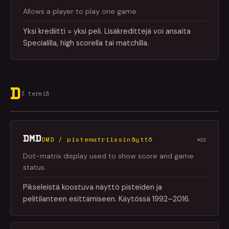
Allows a player to play one game.
Yksi krediitti = yksi peli. Lisäkredittejä voi ansaita
Specialilla, high scorella tai matchilla.
D
3 termiä
DMD
DMD / pistematriissinäyttö
#22
Dot-matrix display used to show score and game
status.
Pikseleistä koostuva näyttö pisteiden ja
pelitilanteen esittämiseen. Käytössä 1992–2016.