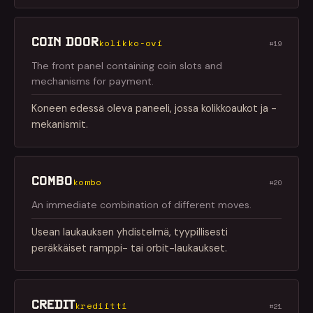
COIN DOOR
kolikko-ovi
#19
The front panel containing coin slots and
mechanisms for payment.
Koneen edessä oleva paneeli, jossa kolikkoaukot ja -
mekanismit.
COMBO
kombo
#20
An immediate combination of different moves.
Usean laukauksen yhdistelmä, tyypillisesti
peräkkäiset ramppi- tai orbit-laukaukset.
CREDIT
krediitti
#21