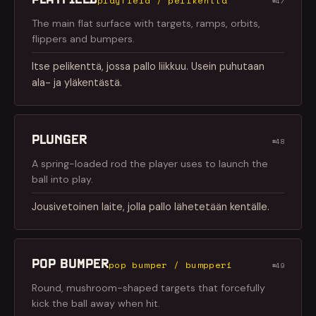
playfield / pelikenttä
#47
The main flat surface with targets, ramps, orbits,
flippers and bumpers.
Itse pelikenttä, jossa pallo liikkuu. Usein puhutaan
ala- ja yläkentästä.
PLUNGER
#48
A spring-loaded rod the player uses to launch the
ball into play.
Jousivetoinen laite, jolla pallo lähetetään kentälle.
POP BUMPER
pop bumper / bumpperi
#49
Round, mushroom-shaped targets that forcefully
kick the ball away when hit.