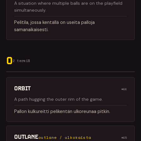
A situation where multiple balls are on the playfield
simultaneously.
Pelitila, jossa kentällä on useita palloja
samanaikaisesti.
O
2 termiä
ORBIT
#44
A path hugging the outer rim of the game.
Pallon kulkureitti pelikentän ulkoreunaa pitkin.
OUTLANE
outlane / ulkokaista
#45