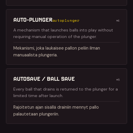
AUTO-PLUNGER
autoplunger
#4
A mechanism that launches balls into play without
requiring manual operation of the plunger.
Mekanismi, joka laukaisee pallon peliin ilman
manuaalista plungeria.
AUTOSAVE / BALL SAVE
#5
Every ball that drains is returned to the plunger for a
limited time after launch.
Rajoitetun ajan sisällä drainiin mennyt pallo
palautetaan plungeriin.