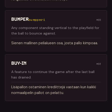
BUMPER
bumpperi
#15
Any component standing vertical to the playfield for
the ball to bounce against.
Sienen mallinen pelialueen osa, josta pallo kimpoaa.
BUY-IN
#16
A feature to continue the game after the last ball
has drained.
Lisäpallon ostaminen krediittejä vastaan kun kaikki
normaalipelin pallot on pelattu.