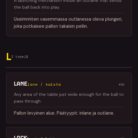
A launching mechanism inside an outlane that sends
the ball back into play.
Useimmiten vasemmassa outlanessa oleva plungeri,
joka potkaisee pallon takaisin peliin.
L
3 termiä
LANE
lane / kaista
#36
Any area of the table just wide enough for the ball to
pass through.
Pallon levyinen alue. Päätyypit: inlane ja outlane.
LOCK