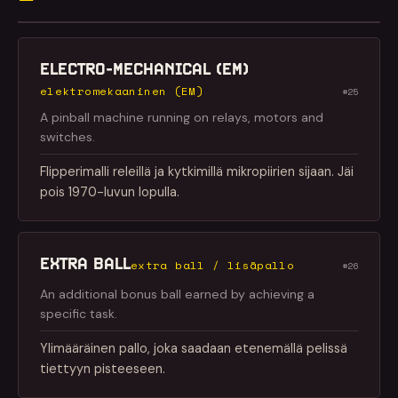
ELECTRO-MECHANICAL (EM)
elektromekaaninen (EM)
#25
A pinball machine running on relays, motors and
switches.
Flipperimalli releillä ja kytkimillä mikropiirien sijaan. Jäi
pois 1970-luvun lopulla.
EXTRA BALL
extra ball / lisäpallo
#26
An additional bonus ball earned by achieving a
specific task.
Ylimääräinen pallo, joka saadaan etenemällä pelissä
tiettyyn pisteeseen.