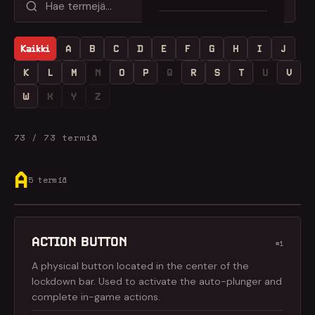
Kaikki
A
B
C
D
E
F
G
H
I
J
K
L
M
N
O
P
Q
R
S
T
U
V
W
X
Y
Z
73 / 73 termiä
A
5 termiä
ACTION BUTTON
#1
A physical button located in the center of the
lockdown bar. Used to activate the auto-plunger and
complete in-game actions.