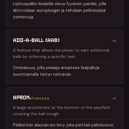
Lukituspalkin keskellä oleva fyysinen painike, jolla
aktivoidaan autoplunger ja tehdään pelinsisäisiä
toimintoja.
ADD-A-BALL (AAB)
#2
A feature that allows the player to earn additional
balls by achieving a specific task.
Ominaisuus, jolla pelaaja ansaitsee lisäpalloja
suorittamalla tietyn tehtävän.
APRON
etusuoja
#3
A large attachment at the bottom of the playfield
covering the ball trough.
Pelikentän alaosan iso levy, joka peittää pallokourun.