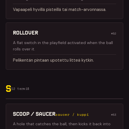
Vapaapeli hyvillä pisteillä tai match-arvonnassa.
ROLLOVER
#52
A flat switch in the playfield activated when the ball
rolls over it.
Pelikentän pintaan upotettu litteä kytkin.
S
12 termiä
SCOOP / SAUCER
saucer / kuppi
#53
A hole that catches the ball, then kicks it back into