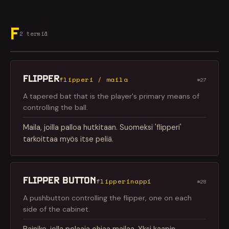
F
2 termiä
FLIPPER
flipperi / maila
#27
A tapered bat that is the player's primary means of
controlling the ball.
Maila, joilla palloa hutkitaan. Suomeksi 'flipperi'
tarkoittaa myös itse peliä.
FLIPPER BUTTON
flipperinappi
#28
A pushbutton controlling the flipper, one on each
side of the cabinet.