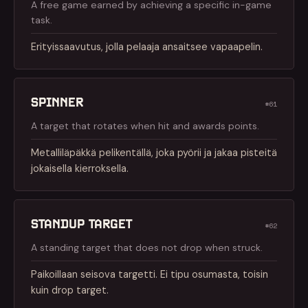
A free game earned by achieving a specific in-game
task.
Erityissaavutus, jolla pelaaja ansaitsee vapaapelin.
SPINNER
#61
A target that rotates when hit and awards points.
Metalliläpäkkä pelikentällä, joka pyörii ja jakaa pisteitä
jokaisella kierroksella.
STANDUP TARGET
#62
A standing target that does not drop when struck.
Paikoillaan seisova targetti. Ei tipu osumasta, toisin
kuin drop target.