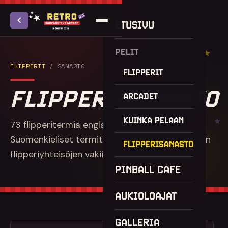
ETUSIVU
PELIT
FLIPPERIT
/ SANASTO
FLIPPERIT
FLIPPERISANASTO
ARCADET
KUINKA PELAAN
73
flipperitermiä englanniksi ja suomeksi.
Suomenkieliset termit perustuvat suomalaisten
FLIPPERISANASTO
flipperiyhteisöjen vakiintuneeseen käyttöön.
PINBALL CAFE
AUKIOLOAJAT
GALLERIA