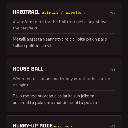
HABITRAIL
habirail / wireform
#30
A wireform path for the ball to travel along above
the playfield.
Metallilangasta väännetyt reitit, joita pitkin pallo
kulkee pelikentän yli.
HOUSE BALL
#31
When the ball bounces directly into the drain after
plunging.
Pallo menee suoraan alas laukaisun jälkeen
antamatta pelaajalle mahdollisuutta pelata.
HURRY-UP MODE
hurry-up
#32