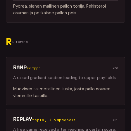
Pyöreä, sienen mallinen pallon tönijä. Rekisteröi
osuman ja potkaisee pallon pois.
R
3 termiä
RAMP
ramppi
#50
A raised gradient section leading to upper playfields.
Muovinen tai metallinen liuska, josta pallo nousee
ylemmille tasoille.
REPLAY
replay / vapaapeli
#51
A free game received after reaching a certain score.