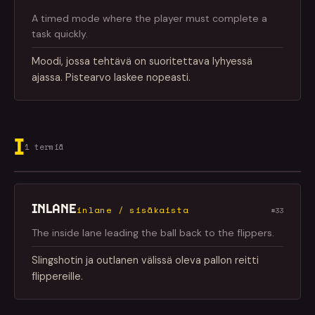
A timed mode where the player must complete a
task quickly.
Moodi, jossa tehtävä on suoritettava lyhyessä
ajassa. Pistearvo laskee nopeasti.
I
1 termiä
INLANE
inlane / sisäkaista
#33
The inside lane leading the ball back to the flippers.
Slingshotin ja outlanen välissä oleva pallon reitti
flippereille.