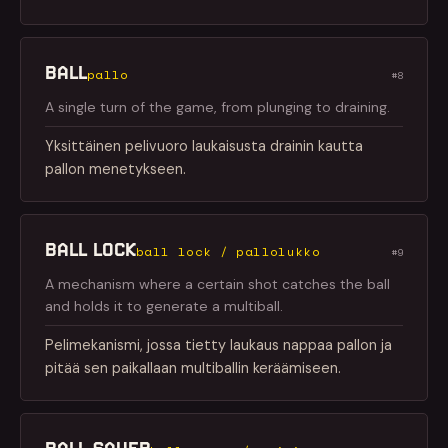
BALL
pallo
#8
A single turn of the game, from plunging to draining.
Yksittäinen pelivuoro laukaisusta drainin kautta
pallon menetykseen.
BALL LOCK
ball lock / pallolukko
#9
A mechanism where a certain shot catches the ball
and holds it to generate a multiball.
Pelimekanismi, jossa tietty laukaus nappaa pallon ja
pitää sen paikallaan multiballin keräämiseen.