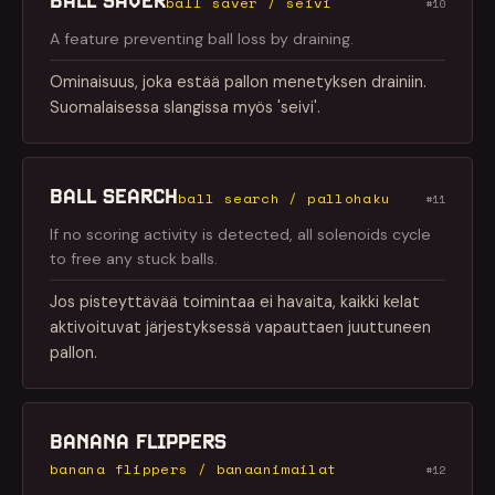
BALL SAVER
ball saver / seivi
#10
A feature preventing ball loss by draining.
Ominaisuus, joka estää pallon menetyksen drainiin.
Suomalaisessa slangissa myös 'seivi'.
BALL SEARCH
ball search / pallohaku
#11
If no scoring activity is detected, all solenoids cycle
to free any stuck balls.
Jos pisteyttävää toimintaa ei havaita, kaikki kelat
aktivoituvat järjestyksessä vapauttaen juuttuneen
pallon.
BANANA FLIPPERS
banana flippers / banaanimailat
#12