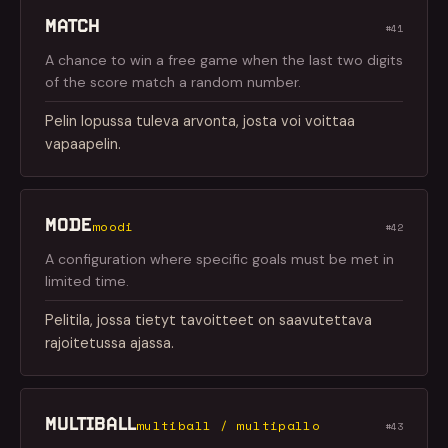
MATCH
#41
A chance to win a free game when the last two digits
of the score match a random number.
Pelin lopussa tuleva arvonta, josta voi voittaa
vapaapelin.
MODE
moodi
#42
A configuration where specific goals must be met in
limited time.
Pelitila, jossa tietyt tavoitteet on saavutettava
rajoitetussa ajassa.
MULTIBALL
multiball / multipallo
#43