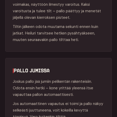
voimakas, näyttöön ilmestyy varoitus. Kaksi
varoitusta ja tulee tilt – pallo päättyy ja menetät
jäljellä olevan kierroksen pisteet.
Tiltin jälkeen odota muutama sekunti ennen kuin
jatkat. Heiluri tarvitsee hetken pysähtyäkseen,
muuten seuraavakin pallo tilttaa heti.
PALLO JUMISSA
Joskus pallo jää jumiin pelikentän rakenteisiin.
Odota ensin hetki – kone yrittää yleensä itse
vapauttaa pallon automaattisesti.
Jos automaattinen vapautus ei toimi ja pallo näkyy
selkeästi juuttuneena, voit kokeilla kevyttä
tönäisyä. Varo kuitenkin tilttiä.