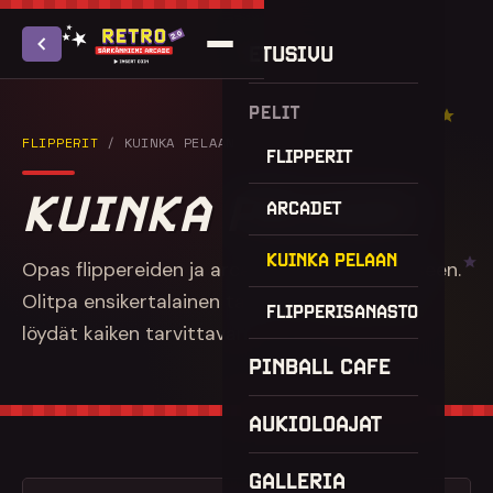
ETUSIVU
PELIT
FLIPPERIT
/ KUINKA PELAAN
FLIPPERIT
KUINKA PELAAN
ARCADET
KUINKA PELAAN
Opas flippereiden ja arcade-pelien pelaamiseen.
Olitpa ensikertalainen tai vanha tekijä, tästä
FLIPPERISANASTO
löydät kaiken tarvittavan.
PINBALL CAFE
AUKIOLOAJAT
GALLERIA