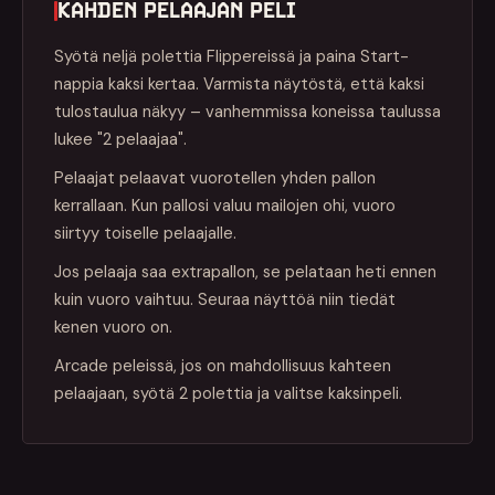
KAHDEN PELAAJAN PELI
Syötä neljä polettia Flippereissä ja paina Start-
nappia kaksi kertaa. Varmista näytöstä, että kaksi
tulostaulua näkyy – vanhemmissa koneissa taulussa
lukee "2 pelaajaa".
Pelaajat pelaavat vuorotellen yhden pallon
kerrallaan. Kun pallosi valuu mailojen ohi, vuoro
siirtyy toiselle pelaajalle.
Jos pelaaja saa extrapallon, se pelataan heti ennen
kuin vuoro vaihtuu. Seuraa näyttöä niin tiedät
kenen vuoro on.
Arcade peleissä, jos on mahdollisuus kahteen
pelaajaan, syötä 2 polettia ja valitse kaksinpeli.