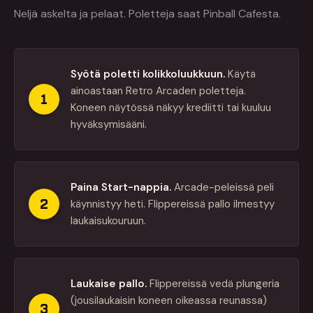
Neljä askelta ja pelaat. Poletteja saat Pinball Cafesta.
Syötä poletti kolikkoluukkuun.
Käytä
ainoastaan Retro Arcaden poletteja.
1
Koneen näytössä näkyy krediitti tai kuuluu
hyväksymisääni.
Paina Start-nappia.
Arcade-peleissä peli
2
käynnistyy heti. Flippereissä pallo ilmestyy
laukaisukouruun.
Laukaise pallo.
Flippereissä vedä plungeria
(jousilaukaisin koneen oikeassa reunassa)
3