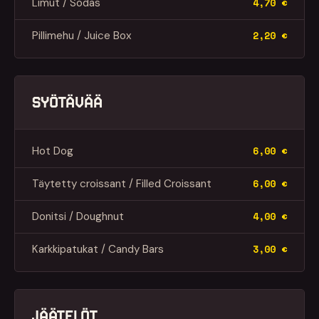
Limut / Sodas
4,70 €
Pillimehu / Juice Box
2,20 €
SYÖTÄVÄÄ
Hot Dog
6,00 €
Täytetty croissant / Filled Croissant
6,00 €
Donitsi / Doughnut
4,00 €
Karkkipatukat / Candy Bars
3,00 €
JÄÄTELÖT