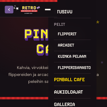
ETUSIVU
PELIT
PINBALL CAFE – K
FLIPPERIT
ARCADET
KUINKA PELAAN
Kahvia, virvokkeita ja pientä purtavaa
FLIPPERISANASTO
flippereiden ja arcade-pelien äärellä. Poletteja
PINBALL CAFE
peleihin saat myös täältä.
AUKIOLOAJAT
GALLERIA