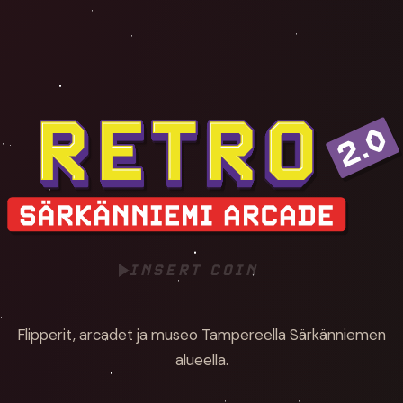
– Särkänniemi Arcade · Pelihalli Tamper
INSERT COIN
Flipperit, arcadet ja museo Tampereella Särkänniemen
alueella.