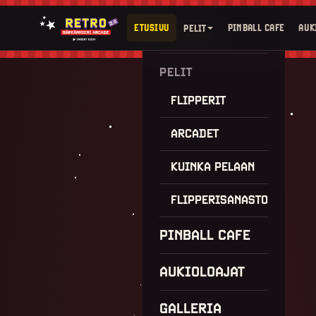
ETUSIVU
PINBALL CAFE
AUK
PELIT
ETUSIVU
PELIT
FLIPPERIT
ARCADET
KUINKA PELAAN
FLIPPERISANASTO
PINBALL CAFE
AUKIOLOAJAT
GALLERIA