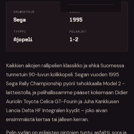
VALMISTAJA
VUOSI
Sega
1995
TYYPPI
PELAAJAT
Ajopeli
1-2
Kaikkien aikojen rallipelien klassikko ja ehkä Suomessa
tunnetuin 90-luvun kolikkopeli. Segan vuoden 1995
Sega Rally Championship pyörii tehokkaalla Model 2 -
laitteistolla, ja pelihallissamme pääset kokemaan Didier
Auriolin Toyota Celica GT-Fourin ja Juha Kankkusen
Lancia Delta HF Integralen kyydit – joko aivan
ensimmäistä kertaa tai jälleen kerran.
Pelin sydän on erilaisten pintojen tuntu: asfaltti, sora ja