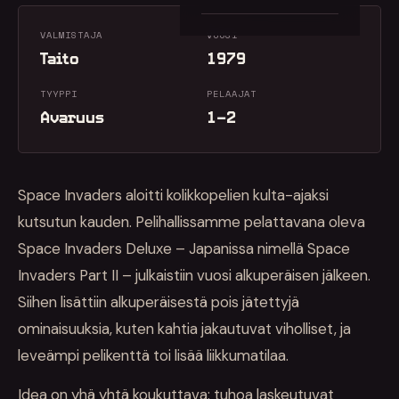
VALMISTAJA
VUOSI
Taito
1979
TYYPPI
PELAAJAT
Avaruus
1–2
Space Invaders aloitti kolikkopelien kulta-ajaksi
kutsutun kauden. Pelihallissamme pelattavana oleva
Space Invaders Deluxe – Japanissa nimellä Space
Invaders Part II – julkaistiin vuosi alkuperäisen jälkeen.
Siihen lisättiin alkuperäisestä pois jätettyjä
ominaisuuksia, kuten kahtia jakautuvat viholliset, ja
leveämpi pelikenttä toi lisää liikkumatilaa.
Idea on yhä yhtä koukuttava: tuhoa laskeutuvat