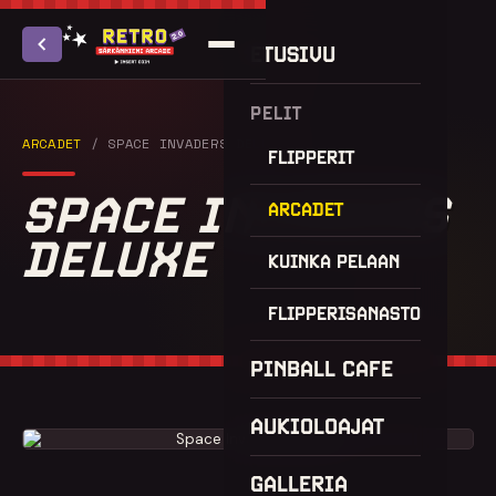
ETUSIVU
PELIT
ARCADET
/ SPACE INVADERS DELUXE
FLIPPERIT
SPACE INVADERS
ARCADET
DELUXE
KUINKA PELAAN
FLIPPERISANASTO
PINBALL CAFE
AUKIOLOAJAT
GALLERIA