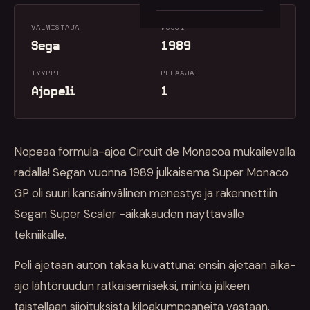
VALMISTAJA
VUOSI
Sega
1989
TYYPPI
PELAAJAT
Ajopeli
1
Nopeaa formula-ajoa Circuit de Monacoa mukailevalla
radalla! Segan vuonna 1989 julkaisema Super Monaco
GP oli suuri kansainvälinen menestys ja rakennettiin
Segan Super Scaler -aikakauden näyttävälle
tekniikalle.
Peli ajetaan auton takaa kuvattuna: ensin ajetaan aika-
ajo lähtöruudun ratkaisemiseksi, minkä jälkeen
taistellaan sijoituksista kilpakumppaneita vastaan.