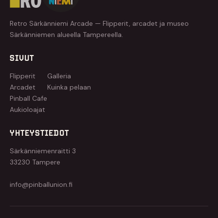
Retro Särkänniemi Arcade — Flipperit, arcadet ja museo
Särkänniemen alueella Tampereella.
SIVUT
Flipperit
Galleria
Arcadet
Kuinka pelaan
Pinball Cafe
Aukioloajat
YHTEYSTIEDOT
Särkänniemenraitti 3
33230 Tampere
info@pinballunion.fi