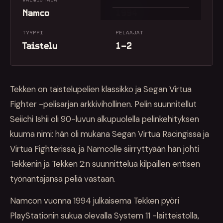
Namco
1994
TYYPPI
PELAAJAT
Taistelu
1–2
Tekken on taistelupelien klassikko ja Segan Virtua
Fighter -pelisarjan arkkivihollinen. Pelin suunnitellut
Seiichi Ishii oli 90-luvun alkupuolella pelinkehityksen
kuuma nimi: hän oli mukana Segan Virtua Racingissa ja
Virtua Fighterissa, ja Namcolle siirryttyään hän johti
Tekkenin ja Tekken 2:n suunnittelua kilpaillen entisen
työnantajansa peliä vastaan.
Namcon vuonna 1994 julkaisema Tekken pyöri
PlayStationin sukua olevalla System 11 -laitteistolla,