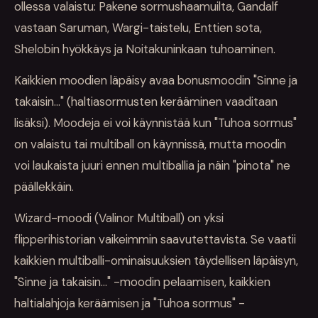
ollessa valaistu: Pakene sormushaamuilta, Gandalf
vastaan Saruman, Wargi-taistelu, Enttien sota,
Shelobin hyökkäys ja Noitakuninkaan tuhoaminen.
Kaikkien moodien läpäisy avaa bonusmoodin "Sinne ja
takaisin..." (haltiasormusten kerääminen vaaditaan
lisäksi). Moodeja ei voi käynnistää kun "Tuhoa sormus"
on valaistu tai multiball on käynnissä, mutta moodin
voi laukaista juuri ennen multiballia ja näin "pinota" ne
päällekkäin.
Wizard-moodi (Valinor Multiball) on yksi
flipperihistorian vaikeimmin saavutettavista. Se vaatii
kaikkien multiballi-ominaisuuksien täydellisen läpäisyn,
"Sinne ja takaisin..." -moodin pelaamisen, kaikkien
haltialahjoja keräämisen ja "Tuhoa sormus" -