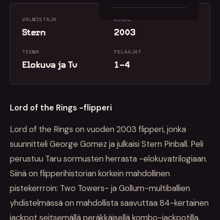
VALMISTAJA
VUOSI
Stern
2003
TEEMA
PELAAJAT
Elokuva ja Tv
1–4
Lord of the Rings -flipperi
Lord of the Rings on vuoden 2003 flipperi, jonka
suunnitteli George Gomez ja julkaisi Stern Pinball. Peli
perustuu Taru sormusten herrasta -elokuvatrilogiaan.
Siinä on flipperihistorian korkein mahdollinen
pistekerrroin: Two Towers- ja Gollum-multiballien
yhdistelmässä on mahdollista saavuttaa 84-kertainen
jackpot seitsemällä peräkkäisellä kombo-jackpotilla,