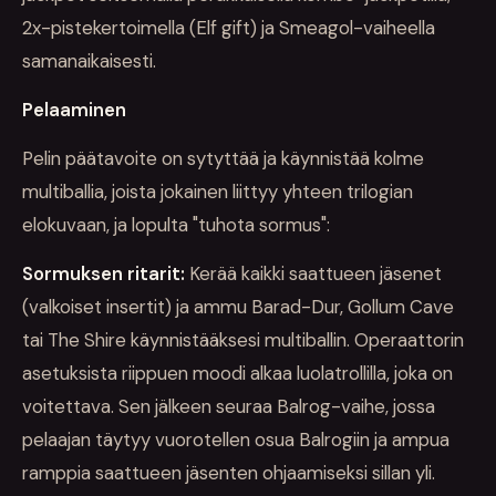
2x-pistekertoimella (Elf gift) ja Smeagol-vaiheella
samanaikaisesti.
Pelaaminen
Pelin päätavoite on sytyttää ja käynnistää kolme
multiballia, joista jokainen liittyy yhteen trilogian
elokuvaan, ja lopulta "tuhota sormus":
Sormuksen ritarit:
Kerää kaikki saattueen jäsenet
(valkoiset insertit) ja ammu Barad-Dur, Gollum Cave
tai The Shire käynnistääksesi multiballin. Operaattorin
asetuksista riippuen moodi alkaa luolatrollilla, joka on
voitettava. Sen jälkeen seuraa Balrog-vaihe, jossa
pelaajan täytyy vuorotellen osua Balrogiin ja ampua
ramppia saattueen jäsenten ohjaamiseksi sillan yli.