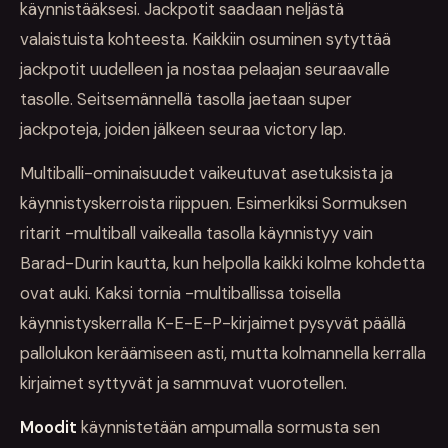
käynnistääksesi. Jackpotit saadaan neljästä
valaistuista kohteesta. Kaikkiin osuminen sytyttää
jackpotit uudelleen ja nostaa pelaajan seuraavalle
tasolle. Seitsemännellä tasolla jaetaan super
jackpoteja, joiden jälkeen seuraa victory lap.
Multiballi-ominaisuudet vaikeutuvat asetuksista ja
käynnistyskerroista riippuen. Esimerkiksi Sormuksen
ritarit -multiball vaikealla tasolla käynnistyy vain
Barad-Durin kautta, kun helpolla kaikki kolme kohdetta
ovat auki. Kaksi tornia -multiballissa toisella
käynnistyskerralla K-E-E-P-kirjaimet pysyvät päällä
pallolukon keräämiseen asti, mutta kolmannella kerralla
kirjaimet syttyvät ja sammuvat vuorotellen.
Moodit
käynnistetään ampumalla sormusta sen