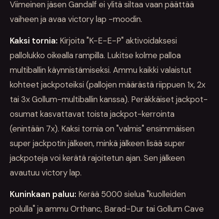
Viimeinen jäsen Gandalf ei ylitä siltaa vaan päättää
vaiheen ja avaa victory lap -moodin.
Kaksi tornia:
Kirjoita "K-E-E-P" aktivoidaksesi
pallolukko oikealla rampilla. Lukitse kolme palloa
multiballin käynnistämiseksi. Ammu kaikki valaistut
kohteet jackpoteiksi (pallojen määrästä riippuen 1x, 2x
tai 3x Gollum-multiballin kanssa). Peräkkäiset jackpot-
osumat kasvattavat toista jackpot-kerrointa
(enintään 7x). Kaksi tornia on "valmis" ensimmäisen
super jackpotin jälkeen, minkä jälkeen lisää super
jackpoteja voi kerätä rajoitetun ajan. Sen jälkeen
avautuu victory lap.
Kuninkaan paluu:
Kerää 5000 sielua "kuolleiden
polulla" ja ammu Orthanc, Barad-Dur tai Gollum Cave