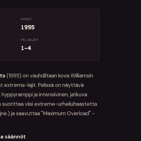
VUOSI
1995
PELAAJAT
1–4
ts
(1995) on vauhdiltaan kova Williamsin
t extreme-lajit. Pelissä on näyttävä
 hyppyramppi ja intensiivinen, jatkuva
 suorittaa viisi extreme-urheiluhaastetta
o jne.) ja saavuttaa "Maximum Overload" -
ja säännöt