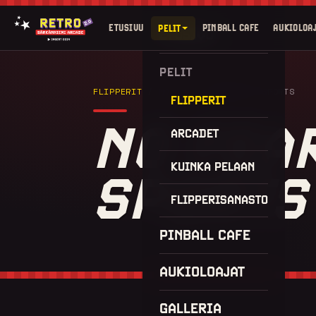
ETUSIVU
PINBALL CAFE
AUKIOLOAJ
PELIT
ETUSIVU
PELIT
FLIPPERIT
/ NO FEAR: DANGEROUS SPORTS
FLIPPERIT
NO FEA
ARCADET
KUINKA PELAAN
SPORTS
FLIPPERISANASTO
PINBALL CAFE
AUKIOLOAJAT
GALLERIA