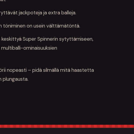
ryttävät jackpoteja ja extra balleja.
n töniminen on usein välttämätöntä.
a keskittyä Super Spinnerin sytyttämiseen,
multiballi-ominaisuuksien
yörii nopeasti – pidä silmällä mitä haastetta
 plungausta.