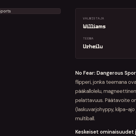
VALMISTAJA
Williams
TEEMA
Urheilu
No Fear: Dangerous Spor
flipperi, jonka teemana ova
pääkallolelu, magneettinen
pelattavuus. Päätavoite on
(laskuvarjohyppy, kilpa-aj
multiball.
Keskeiset ominaisuudet 