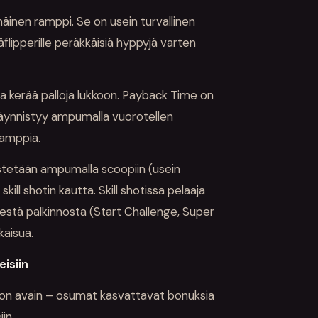
inen ramppi. Se on usein turvallinen
äflipperille peräkkäisiä hyppyjä varten
ja kerää palloja lukkoon. Payback Time on
käynnistyy ampumalla vuorotellen
ramppia.
stetään ampumalla scoopiin (usein
 skill shotin kautta. Skill shotissa pelaaja
iidestä palkinnosta (Start Challenge, Super
kaisua.
eisiin
on avain – osumat kasvattavat bonuksia
iin.