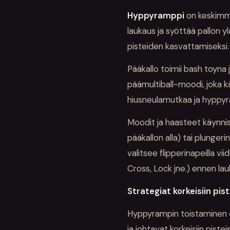
Hyppyramppi
on keskimmä
laukaus ja syöttää pallon yl
pisteiden kasvattamiseksi.
Pääkallo toimii bash toyna 
päämultiball-moodi, joka 
hiusneulamutkaa ja hyppy
Moodit ja haasteet käynni
pääkallon alla) tai plungerin
valitsee flipperinapeilla v
Cross, Lock jne.) ennen lau
Strategiat korkeisiin pist
Hyppyrampin toistaminen 
ja johtavat korkeisiin pisteis