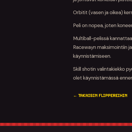
Orbitit (vasen ja oikea) ker
Peli on nopea, joten konee
Multiball-pelissä kannatta
Racewayn maksimointiin ja 
käynnistämiseen.
Skill shotin valintakiekko p
olet käynnistämässä ennen
← TAKAISIN FLIPPEREIHIN