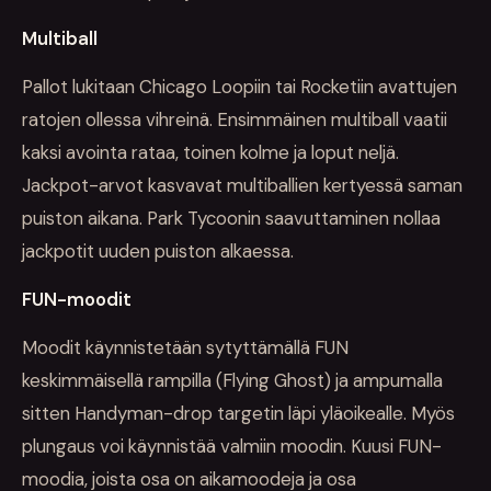
Multiball
Pallot lukitaan Chicago Loopiin tai Rocketiin avattujen
ratojen ollessa vihreinä. Ensimmäinen multiball vaatii
kaksi avointa rataa, toinen kolme ja loput neljä.
Jackpot-arvot kasvavat multiballien kertyessä saman
puiston aikana. Park Tycoonin saavuttaminen nollaa
jackpotit uuden puiston alkaessa.
FUN-moodit
Moodit käynnistetään sytyttämällä FUN
keskimmäisellä rampilla (Flying Ghost) ja ampumalla
sitten Handyman-drop targetin läpi yläoikealle. Myös
plungaus voi käynnistää valmiin moodin. Kuusi FUN-
moodia, joista osa on aikamoodeja ja osa