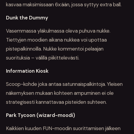
kasvaa maksimissaan 6x:ään, jossa syttyy extra ball.
Dunk the Dummy
Vasemmassa yläkulmassa oleva puhuva nukke.
Tiettyjen moodien aikana nukkea voi upottaa
pistepalkinnoilla. Nukke kommentoi pelaajan
suorituksia – välillä piikittelevästi.
Information Kiosk
Scoop-kohde joka antaa satunnaispalkintoja. Yleisen
näkemyksen mukaan kohteen ampuminen ei ole
strategisesti kannattavaa pisteiden suhteen.
Park Tycoon (wizard-moodi)
Kaikkien kuuden FUN-moodin suorittamisen jälkeen