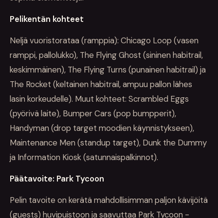
Pelikentän kohteet
Neljä vuoristorataa (ramppia): Chicago Loop (vasen
ramppi, pallolukko), The Flying Ghost (sininen habitrail,
keskimmäinen), The Flying Turns (punainen habitrail) ja
The Rocket (keltainen habitrail, ampuu pallon lähes
lasin korkeudelle). Muut kohteet: Scrambled Eggs
(pyörivä laite), Bumper Cars (pop bumpperit),
Handyman (drop target moodien käynnistykseen),
Maintenance Men (standup target), Dunk the Dummy
ja Information Kiosk (satunnaispalkinnot).
Päätavoite: Park Tycoon
Pelin tavoite on kerätä mahdollisimman paljon kävijöitä
(guests) huvipuistoon ja saavuttaa Park Tycoon -