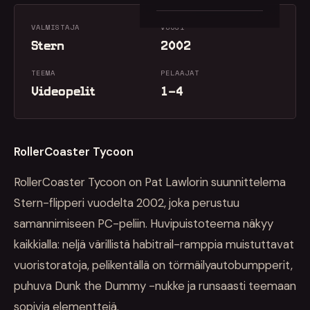
VALMISTAJA
VUOSI
Stern
2002
TEEMA
PELAAJAT
Videopelit
1–4
RollerCoaster Tycoon
RollerCoaster Tycoon on Pat Lawlorin suunnittelema
Stern-flipperi vuodelta 2002, joka perustuu
samannimiseen PC-peliin. Huvipuistoteema näkyy
kaikkialla: neljä värillistä habitrail-ramppia muistuttavat
vuoristoratoja, pelikentällä on törmäilyautobumpperit,
puhuva Dunk the Dummy -nukke ja runsaasti teemaan
sopivia elementtejä.