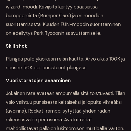
wizard-moodi. Kävijöitä kertyy pääasiassa
bumppereista (Bumper Cars) ja eri moodien
suorittamisesta. Kuuden FUN-moodin suorittaminen
on edellytys Park Tycoonin saavuttamiselle.
Skill shot
Plungaa pallo yläoikean reiän kautta. Arvo alkaa 100K ja
nousee 50K per onnistunut plungaus.
Vuoristoratojen avaaminen
Jokainen rata avataan ampumalla sitä toistuvasti. Tilan
valo vaihtuu punaisesta keltaiseksi ja lopulta vihreäksi
(avoinna). Rocket-ramppi sytyttää yhden radan
rakennusvalon per osuma. Avatut radat
mahdollistavat pallojen lukitsemisen multiballia varten.