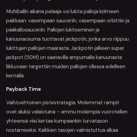
Multiballin aikana pelaaja voi lukita palloja kolmeen
paikkaan: vasempaan sauceriin, vasempaan orbittiin ja
pääkallosauceriin. Pallojen lukitseminen ja
kanuunaosuma tuottavat jackpotin, jonka arvo riippuu
lukittujen pallojen maarasta. Jackpotin jalkeen super
jackpot (50M) on saatavilla ampumalla kanuunasta
liikkuvaan targettiin muiden pallojen ollessa edelleen
kentällä.
Payback Time
Vaihtoehtoinen pistestrategia. Molemmat rampit
ovat aluksi valaistuina – ammu molempia vuorotellen
yhteensä viisi kertaa kumpaankin turvatason
nostamiseksi. Kaikkien tasojen valmistuttua alkaa