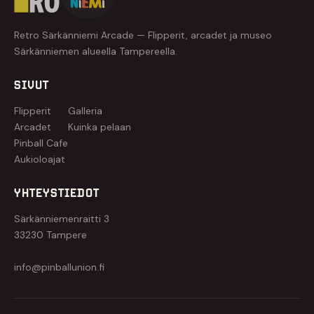
Retro Särkänniemi Arcade — Flipperit, arcadet ja museo
Särkänniemen alueella Tampereella.
SIVUT
Flipperit
Galleria
Arcadet
Kuinka pelaan
Pinball Cafe
Aukioloajat
YHTEYSTIEDOT
Särkänniemenraitti 3
33230 Tampere
info@pinballunion.fi