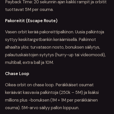
Payback Time: 20 sekunnin ajan kaikki rampit ja orbitit
tuottavat 5M per osuma.
Pakoreitit (Escape Route)
Vasen orbit kerää pakoreittipalkinon. Uusia palkintoja
syttyy keskitargetbankin keräämisellä. Palkinnot
alhaalta ylös: turvatason nosto, bonuksen säilytys,
palautuskaistojen sytytys (hurry-up tai videomoodi),
multiball, extra ball ja 10M.
Chase Loop
Oikea orbit on chase loop. Peräkkäiset osumat
keräävät kasvavia palkintoja (250k – 5M) ja lisäksi
millions plus -bonuksen (1M + 1M per peräkkäinen
osuma). 5M-arvo säilyy pallon loppuun.