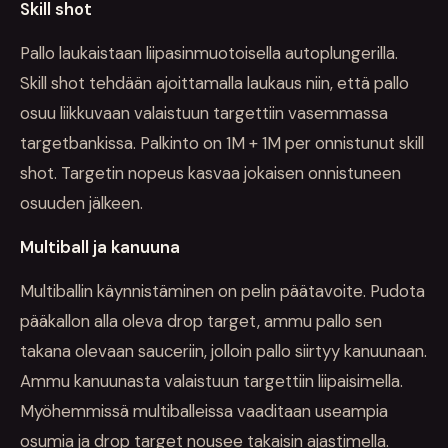
Skill shot
Pallo laukaistaan liipasinmuotoisella autoplungerilla.
Skill shot tehdään ajoittamalla laukaus niin, että pallo
osuu liikkuvaan valaistuun targettiin vasemmassa
targetbankissa. Palkinto on 1M + 1M per onnistunut skill
shot. Targetin nopeus kasvaa jokaisen onnistuneen
osuuden jälkeen.
Multiball ja kanuuna
Multiballin käynnistäminen on pelin päätavoite. Pudota
pääkallon alla oleva drop target, ammu pallo sen
takana olevaan sauceriin, jolloin pallo siirtyy kanuunaan.
Ammu kanuunasta valaistuun targettiin liipaisimella.
Myöhemmissä multiballeissa vaaditaan useampia
osumia ja drop target nousee takaisin ajastimella.