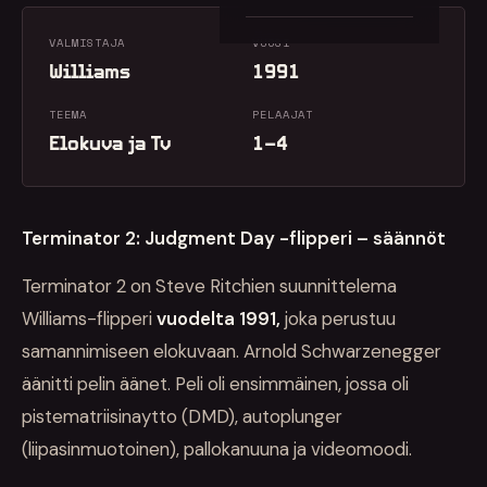
VALMISTAJA
VUOSI
Williams
1991
TEEMA
PELAAJAT
Elokuva ja Tv
1–4
Terminator 2: Judgment Day -flipperi – säännöt
Terminator 2 on Steve Ritchien suunnittelema
Williams-flipperi
vuodelta 1991,
joka perustuu
samannimiseen elokuvaan. Arnold Schwarzenegger
äänitti pelin äänet. Peli oli ensimmäinen, jossa oli
pistematriisinaytto (DMD), autoplunger
(liipasinmuotoinen), pallokanuuna ja videomoodi.