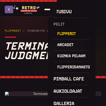
ETUSIVU
PELIT
FLIPPERIT
/ TERMINATOR 2: JUDGMENT DAY
FLIPPERIT
TERMINATOR 2:
ARCADET
JUDGMENT DAY
KUINKA PELAAN
FLIPPERISANASTO
PINBALL CAFE
AUKIOLOAJAT
GALLERIA